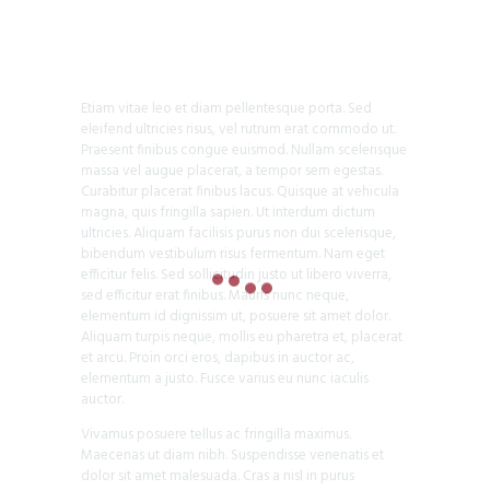
Etiam vitae leo et diam pellentesque porta. Sed
eleifend ultricies risus, vel rutrum erat commodo ut.
Praesent finibus congue euismod. Nullam scelerisque
massa vel augue placerat, a tempor sem egestas.
Curabitur placerat finibus lacus. Quisque at vehicula
magna, quis fringilla sapien. Ut interdum dictum
ultricies. Aliquam facilisis purus non dui scelerisque,
bibendum vestibulum risus fermentum. Nam eget
efficitur felis. Sed sollicitudin justo ut libero viverra,
sed efficitur erat finibus. Mauris nunc neque,
elementum id dignissim ut, posuere sit amet dolor.
Aliquam turpis neque, mollis eu pharetra et, placerat
et arcu. Proin orci eros, dapibus in auctor ac,
elementum a justo. Fusce varius eu nunc iaculis
auctor.
Vivamus posuere tellus ac fringilla maximus.
Maecenas ut diam nibh. Suspendisse venenatis et
dolor sit amet malesuada. Cras a nisl in purus