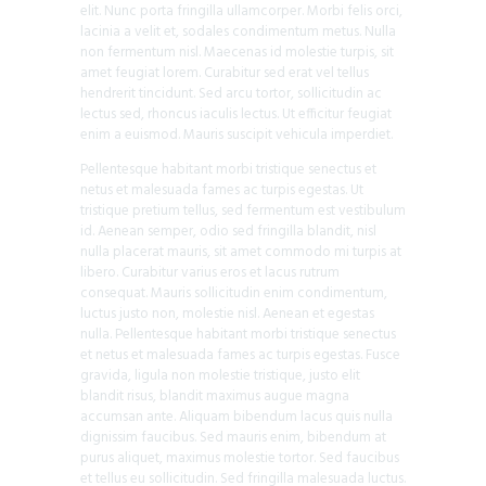
elit. Nunc porta fringilla ullamcorper. Morbi felis orci,
lacinia a velit et, sodales condimentum metus. Nulla
non fermentum nisl. Maecenas id molestie turpis, sit
amet feugiat lorem. Curabitur sed erat vel tellus
hendrerit tincidunt. Sed arcu tortor, sollicitudin ac
lectus sed, rhoncus iaculis lectus. Ut efficitur feugiat
enim a euismod. Mauris suscipit vehicula imperdiet.
Pellentesque habitant morbi tristique senectus et
netus et malesuada fames ac turpis egestas. Ut
tristique pretium tellus, sed fermentum est vestibulum
id. Aenean semper, odio sed fringilla blandit, nisl
nulla placerat mauris, sit amet commodo mi turpis at
libero. Curabitur varius eros et lacus rutrum
consequat. Mauris sollicitudin enim condimentum,
luctus justo non, molestie nisl. Aenean et egestas
nulla. Pellentesque habitant morbi tristique senectus
et netus et malesuada fames ac turpis egestas. Fusce
gravida, ligula non molestie tristique, justo elit
blandit risus, blandit maximus augue magna
accumsan ante. Aliquam bibendum lacus quis nulla
dignissim faucibus. Sed mauris enim, bibendum at
purus aliquet, maximus molestie tortor. Sed faucibus
et tellus eu sollicitudin. Sed fringilla malesuada luctus.